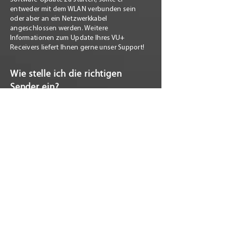
entweder mit dem WLAN verbunden sein
oder aber an ein Netzwerkkabel
angeschlossen werden. Weitere
Informationen zum Update Ihres VU+
Receivers liefert Ihnen gerne unser
Support
!
Wie stelle ich die richtigen
Sender ein?
Für die komfortable und nutzerfreundliche
Bedienung eines Receivers ist die richtige
Anordnung der Sender ausschlaggebend.
Obwohl das Sortieren der Sender wie eine
große Aufgabe erscheint, ist es doch im
Handumdrehen erledigt. Starten Sie den
Sender-Suchlauf Ihres VU+ Receivers. Im
Anschluss können Sie alle Sender
entsprechend Ihren Wünschen sortieren und
zu Favoriten-Listen hinzufügen. Die einfache
Bedienweise der VU+ Receiver ist sehr
nutzerfreundlich und wird in ausführlichen
Bedienungsanleitungen der VU+ Receiver