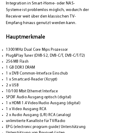
Integration in Smart-Home- oder NAS-
Systeme ist problemlos möglich, wodurch der
Receiver weit über den klassischen TV-
Empfang hinaus genutzt werden kann.
Hauptmerkmale
1300 MHz Dual Core Mips Prozessor
Plug&Play Tuner (DVB-S2, DVB-C/T, DVB-C/T/T2)
256 MB Flash
1 GB DDR3 DRAM
1 x DVB Common-Interface Einschub
1 x Smartcard-Reader (Xcrypt)
2 x USB
10/100 Mbit Ethernet Interface
SPDIF Audio Ausgang optisch (digital)
1 x HDMI 1.4 Video/Audio Ausgang (digital)
1 x Video Ausgang RCA
2 x Audio Ausgang (L/R) RCA (analog)
unlimitierte Kanalliste für TV/Radio
EPG (electronic program guide) Unterstützung
Unterstützung von Bouquet-Listen