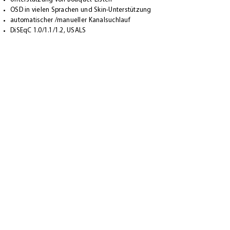
OSD in vielen Sprachen und Skin-Unterstützung
automatischer /manueller Kanalsuchlauf
DiSEqC 1.0/1.1/1.2, USALS
Externes 12 Volt Netzteil
Netzschalter
Lieferumfang
1x VU+ SOLO SE Receiver
1x Fernbedienung
1x Quickmanual (deutsch / englisch)
1x externer IR-Empfänger
1x HDMI Kabel
2x Batterien (AAA)
1x Netzteil (110-240V / 12V)
APP