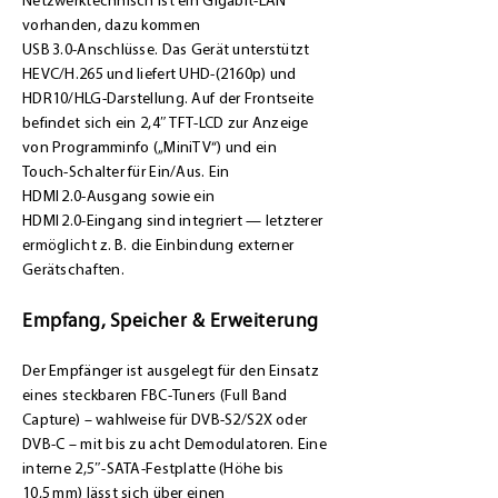
Netzwerktechnisch ist ein Gigabit‑LAN
vorhanden, dazu kommen
USB 3.0‑Anschlüsse. Das Gerät unterstützt
HEVC/H.265 und liefert UHD‑(2160p) und
HDR10/HLG‑Darstellung. Auf der Frontseite
befindet sich ein 2,4″ TFT‑LCD zur Anzeige
von Programminfo („MiniTV“) und ein
Touch‑Schalter für Ein/Aus. Ein
HDMI 2.0‑Ausgang sowie ein
HDMI 2.0‑Eingang sind integriert — letzterer
ermöglicht z. B. die Einbindung externer
Gerätschaften.
Empfang, Speicher & Erweiterung
Der Empfänger ist ausgelegt für den Einsatz
eines steckbaren FBC‑Tuners (Full Band
Capture) – wahlweise für DVB‑S2/S2X oder
DVB‑C – mit bis zu acht Demodulatoren. Eine
interne 2,5″‑SATA‑Festplatte (Höhe bis
10,5 mm) lässt sich über einen