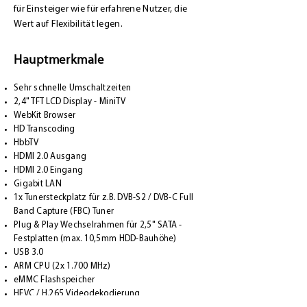
für Einsteiger wie für erfahrene Nutzer, die
Wert auf Flexibilität legen.
Hauptmerkmale
Sehr schnelle Umschaltzeiten
2,4" TFT LCD Display - MiniTV
WebKit Browser
HD Transcoding
HbbTV
HDMI 2.0 Ausgang
HDMI 2.0 Eingang
Gigabit LAN
1x Tunersteckplatz für z.B. DVB-S2 / DVB-C Full
Band Capture (FBC) Tuner
Plug & Play Wechselrahmen für 2,5" SATA -
Festplatten (max. 10,5mm HDD-Bauhöhe)
USB 3.0
ARM CPU (2x 1.700 MHz)
eMMC Flashspeicher
HEVC / H.265 Videodekodierung