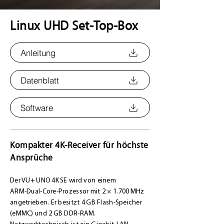
Linux UHD Set-Top-Box
Anleitung
Datenblatt
Software
Kompakter 4K-Receiver für höchste
Ansprüche
Der VU+ UNO 4K SE wird von einem
ARM‑Dual‑Core‑Prozessor mit 2 × 1.700 MHz
angetrieben. Er besitzt 4 GB Flash‑Speicher
(eMMC) und 2 GB DDR‑RAM.