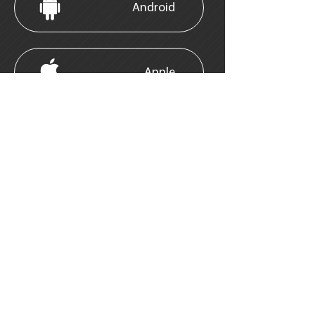
Android
Apple
Repository | Über uns
|
Impressum
|
Kontakt
|
Datenschutz
satco europe GmbH
Layout & Realisierung:
Waidhauser Str. 3
print.media.berlin
92648 Vohenstrauß
Tel:
+49 (0)9651-
924248-0
Fax:
+49 (0)9651-
924248-99
info@satco-
europe.de
www.satco-