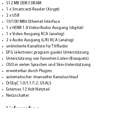
512 MB DDR3 DRAM
1 x Smartcard-Reader (Xcrypt)
2 x USB
10/100 MBit Ethernet Interface
1 x HDMI 1.4 Video/Audio Ausgang (digital)
1 x Video Ausgang RCA (analog)
2 x Audio Ausgang (L/R) RCA (analog)
unlimitierte Kanalliste für TV/Radio
EPG (electronic program guide) Unterstützung
Unterstützung von Favoriten-Listen (Bouquets)
OSD in vielen Sprachen und Skin-Unterstützung
erweiterbar durch Plugins
automatischer /manueller Kanalsuchlauf
DiSEqC 1.0/1.1/1.2, USALS
Externes 12 Volt Netzteil
Netzschalter
Lieferumfang
Receiver (Vu+ ZERO)
Fernbedienung
Batterien