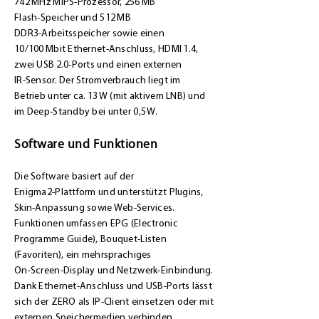
742 MHz MIPS‑Prozessor, 256 MB
Flash‑Speicher und 512 MB
DDR3‑Arbeitsspeicher sowie einen
10/100 Mbit Ethernet‑Anschluss, HDMI 1.4,
zwei USB 2.0‑Ports und einen externen
IR‑Sensor. Der Stromverbrauch liegt im
Betrieb unter ca. 13 W (mit aktivem LNB) und
im Deep‑Standby bei unter 0,5 W.
Software und Funktionen
Die Software basiert auf der
Enigma2‑Plattform und unterstützt Plugins,
Skin‑Anpassung sowie Web‑Services.
Funktionen umfassen EPG (Electronic
Programme Guide), Bouquet‑Listen
(Favoriten), ein mehrsprachiges
On‑Screen‑Display und Netzwerk‑Einbindung.
Dank Ethernet‑Anschluss und USB‑Ports lässt
sich der ZERO als IP‑Client einsetzen oder mit
externen Speichermedien verbinden.