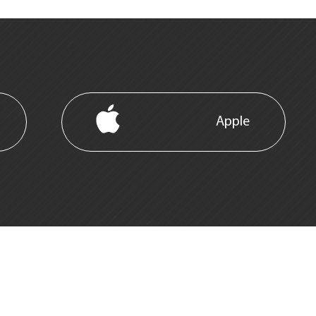
Apple
ository | Über uns
|
Impressum
|
Kontakt
|
Datenschutz