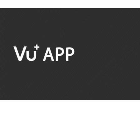
APP
satco europe GmbH
Layout & Realisierung:
Waidhauser Str. 3
print.media.berlin
92648 Vohenstrauß
Tel:
+49 (0)9651-924248-0